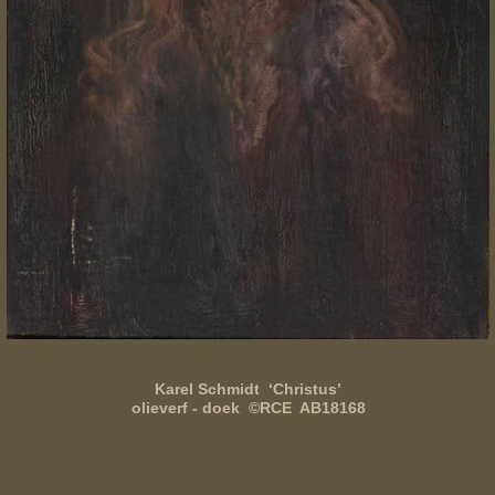
Karel Schmidt ‘Christus’
olieverf - doek ©RCE AB18168